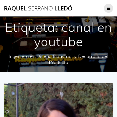
Saltar
RAQUEL
SERRANO
LLEDÓ
al
contenido
Etiqueta:
canal en
youtube
Ingeniera en Diseño Industrial y Desarrollo del
Producto