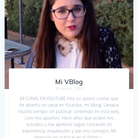
Mi VBlog
21 enero, 2018
MI CANAL EN YOUTUBE Hoy os quiero contar que
he abierto un canal en Youtube, mi Vblog. Llevaba
mucho tiempo sin publicar contenido en esta web,
com mis apuntes. Hace años que acabé mis
estudios y me apetece seguir contando mi
experiencia, inquietudes y dar mis consejos. Mi
intención es publicar en el Vblog y…