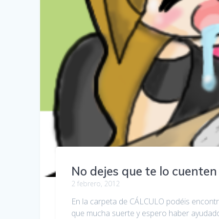
No dejes que te lo cuente
2 febrero, 2012
En la carpeta de CÁLCULO podéis encontra
que mucha suerte y espero haber ayudad