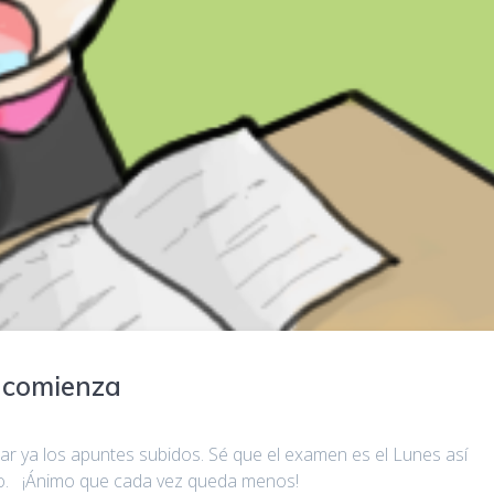
n comienza
r ya los apuntes subidos. Sé que el examen es el Lunes así
o. ¡Ánimo que cada vez queda menos!