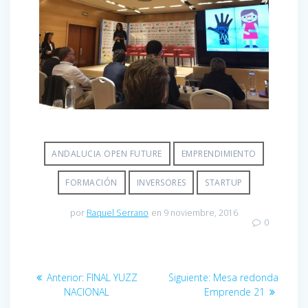
ANDALUCIA OPEN FUTURE
EMPRENDIMIENTO
FORMACIÓN
INVERSORES
STARTUP
por
Raquel Serrano
en 9 noviembre, 2016
0
Navegación
Entrada
Entrada
Anterior:
FINAL YUZZ
Siguiente:
Mesa redonda
de
anterior:
siguiente:
NACIONAL
Emprende 21