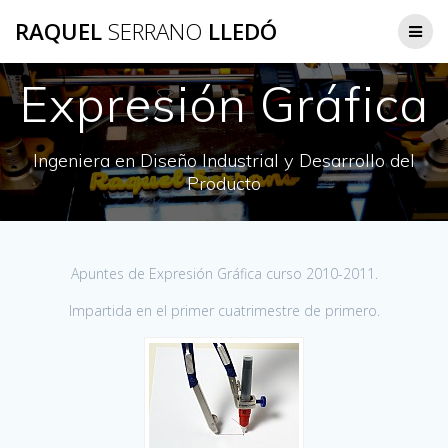
Saltar
RAQUEL
SERRANO
LLEDÓ
al
contenido
Expresión Gráfica
Ingeniera en Diseño Industrial y Desarrollo del
Producto
Apuntes de Expresión Gráfica curso 2010-2011.
Impartida en el primer cuatrimestre de primero.