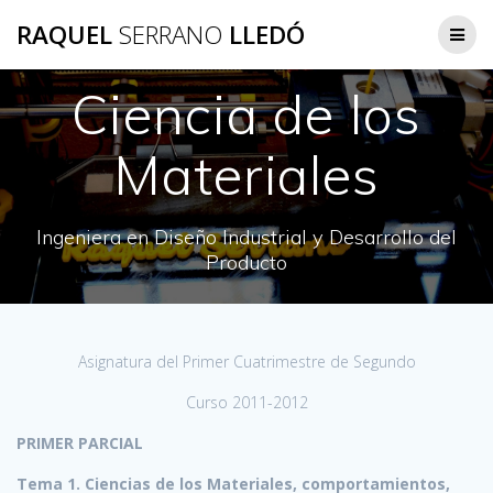
Saltar
RAQUEL
SERRANO
LLEDÓ
al
contenido
Ciencia de los
Materiales
Ingeniera en Diseño Industrial y Desarrollo del
Producto
Asignatura del Primer Cuatrimestre de Segundo
Curso 2011-2012
PRIMER PARCIAL
Tema 1. Ciencias de los Materiales, comportamientos,