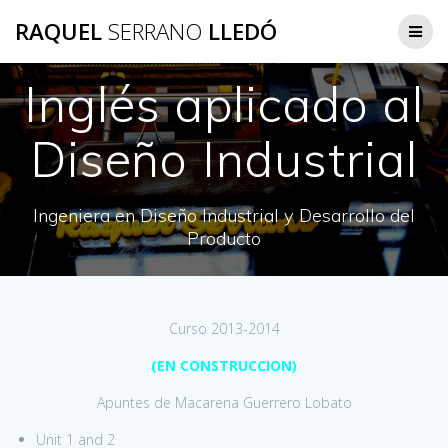
Saltar
RAQUEL
SERRANO
LLEDÓ
al
contenido
Inglés aplicado al
Diseño Industrial
Ingeniera en Diseño Industrial y Desarrollo del
Producto
Curso 2013-2014
(EN CONSTRUCCION)
Apuntes de Macarena Guerrero Lobato
Unit 1 and 2