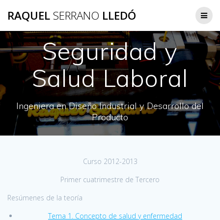
Saltar
RAQUEL
SERRANO
LLEDÓ
al
contenido
Seguridad y
Salud Laboral
Ingeniera en Diseño Industrial y Desarrollo del
Producto
Curso 2012-2013
Primer cuatrimestre de Tercero
Resúmenes de la teoría
Tema 1. Concepto de salud y enfermedad