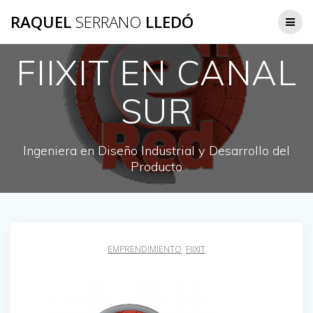
Saltar
RAQUEL
SERRANO
LLEDÓ
al
contenido
FIIXIT EN CANAL
SUR
Ingeniera en Diseño Industrial y Desarrollo del
Producto
EMPRENDIMIENTO
,
FIIXIT