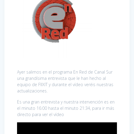
Ayer salimos en el programa En Red de Canal Sur
una grandísima entrevista que le han hecho al
equipo de FIIXIT y durante el vídeo veréis nuestras
actualizaciones.
Es una gran entrevista y nuestra intervención es en
el minuto 16:00 hasta el minuto 21:34, para ir más
directo para ver el vídeo