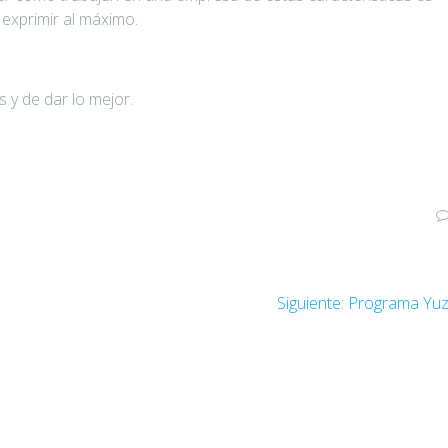
 exprimir al máximo.
 y de dar lo mejor.
Entrada
Siguiente:
Programa Yu
siguiente: