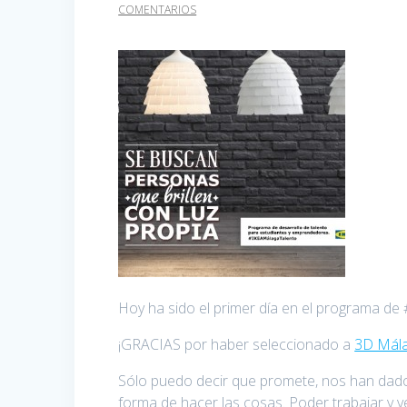
COMENTARIOS
Hoy ha sido el primer día en el programa
¡GRACIAS por haber seleccionado a
3D Mál
Sólo puedo decir que promete, nos han dado
forma de hacer las cosas. Poder trabajar y 