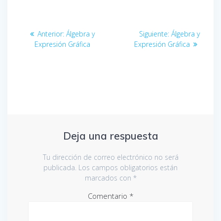
Navegación
Entrada
Entrada
Anterior:
Álgebra y
Siguiente:
Álgebra y
de
anterior:
siguiente:
Expresión Gráfica
Expresión Gráfica
entradas
Deja una respuesta
Tu dirección de correo electrónico no será
publicada.
Los campos obligatorios están
marcados con
*
Comentario
*