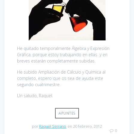
He quitado temporalmente Álgebra y Expresión
Gráfica, porque estoy trabajando en ellas y en
breves estarán completamente subidas.
He subido Ampliación de Cálculo y Química al
completo, espero que os sea de ayuda este
segundo cuatrimestre.
Un saludo, Raquel.
APUNTES
por
Raquel Serrano
en 20 febrero, 2012
0